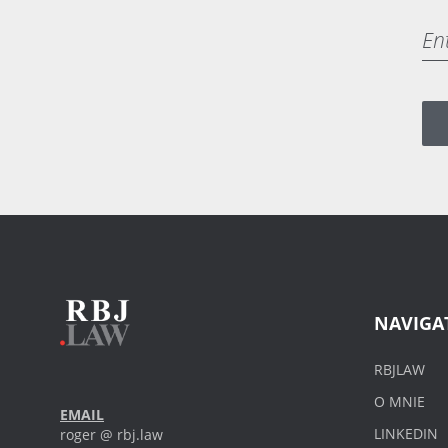
NAVIGA
RBJLAW
O MNIE
EMAIL
LINKEDIN
roger @ rbj.law