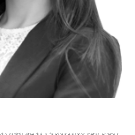
dio, sagittis vitae dui in, faucibus euismod metus. Vivamus