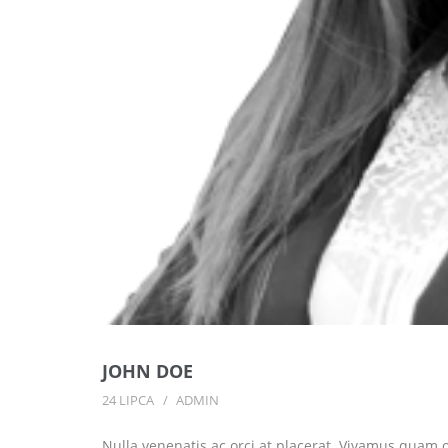
JOHN DOE
24 LIPCA
ADMIN
Nulla venenatis ac orci at placerat. Vivamus quam o