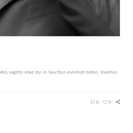
dio, sagittis vitae dui in, faucibus euismod metus. Vivamus
0
0