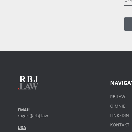
NAVIGA
RBJLAW
O MNIE
EMAIL
LINKEDIN
roger @ rbj.law
KONTAKT
USA