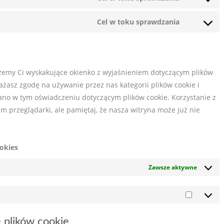
Consent
service
to
woocomme
Cel w toku sprawdzania
Consent
service
to
wordpress
service
różne
ażemy Ci wyskakujące okienko z wyjaśnieniem dotyczącym plików
rażasz zgodę na używanie przez nas kategorii plików cookie i
ano w tym oświadczeniu dotyczącym plików cookie. Korzystanie z
 przeglądarki, ale pamiętaj, że nasza witryna może już nie
ookies
Zawsze aktywne
Market
 plików cookie