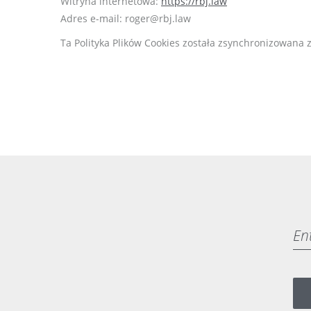
Witryna internetowa:
https://rbj.law
Adres e-mail:
roger@
rbj.law
Ta Polityka Plików Cookies została zsynchronizowana 