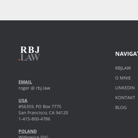
NAVIGA
RBJLAW
O MNIE
EMAIL
LINKEDIN
roger @ rbj.law
KONTAKT
USA
#56359, PO Box 7775
BLOG
San Francisco, CA 94120
1-415-800-4786
POLAND
Witkowice 50G